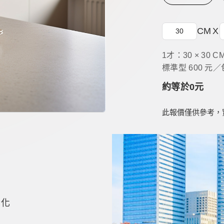
CM
X
1才：30 × 30 C
標準型 600 元／
約等於
0
元
此報價僅供參考，
老化