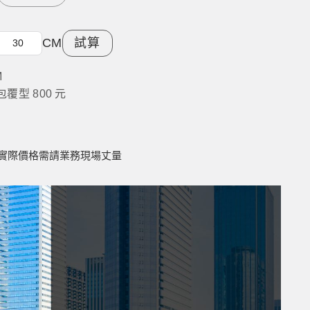
CM
試算
M
包覆型 800 元
實際價格需請業務現場丈量