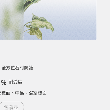
，全方位石材防護
5
%
耐受度
房檯面、中島、浴室檯面
包覆型