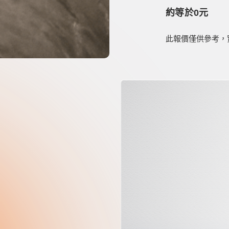
約等於
0
元
此報價僅供參考，