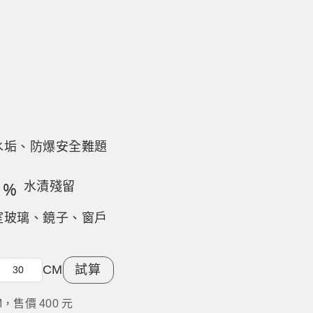
水垢、防爆安全難題
0
%
水漬殘留
室玻璃、鏡子、窗戶
CM
試算
CM，售價 400 元