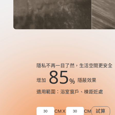
隱私不再一目了然，生活空間更安全
85
%
增加
隱蔽效果
適用範圍：浴室窗戶、棟距近處
CM
X
CM
試算